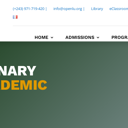
(+243) 971-719-420 |
info@openlu.org |
Library
eClassroo
HOME
ADMISSIONS
PROGR
INARY
DEMIC