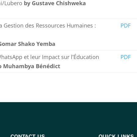
ni/Lubero
by Gustave Chishweka
la Gestion des Ressources Humaines :
PDF
Gomar Shako Yemba
atsApp et leur Impact sur l’Éducation
PDF
o Muhambya Bénédict
CONTACT US
QUICK LINKS